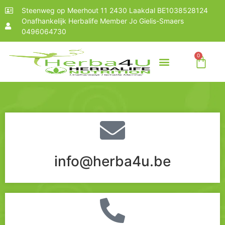
Steenweg op Meerhout 11 2430 Laakdal BE1038528124
Onafhankelijk Herbalife Member Jo Gielis-Smaers
0496064730
0
WAT IS HERBALIFE?
info@herba4u.be