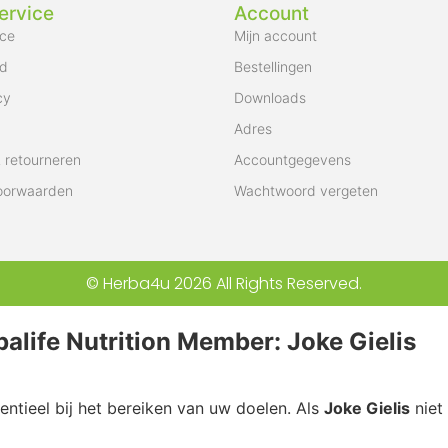
ervice
Account
ice
Mijn account
id
Bestellingen
cy
Downloads
Adres
 retourneren
Accountgegevens
oorwaarden
Wachtwoord vergeten
© Herba4u 2026 All Rights Reserved.
alife Nutrition Member: Joke Gielis
ntieel bij het bereiken van uw doelen. Als
Joke Gielis
niet