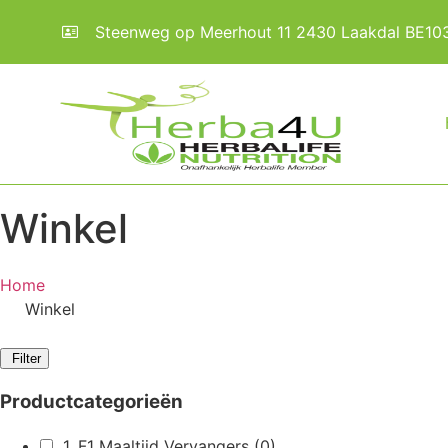
Steenweg op Meerhout 11 2430 Laakdal BE1
Winkel
Home
Winkel
Filter
Productcategorieën
1. F1 Maaltijd Vervangers
(0)