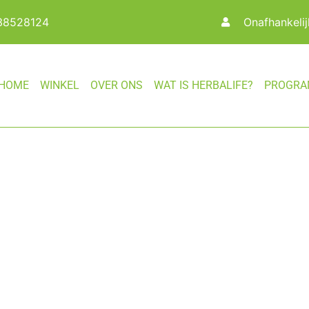
038528124
Onafhankeli
HOME
WINKEL
OVER ONS
WAT IS HERBALIFE?
PROGRA