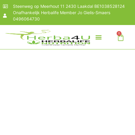
Steenweg op Meerhout 11 2430 Laakdal BE1038528124
Onafhankelijk Herbalife Member Jo Gielis-Smaers
0496064730
0
WAT IS HERBALIFE?