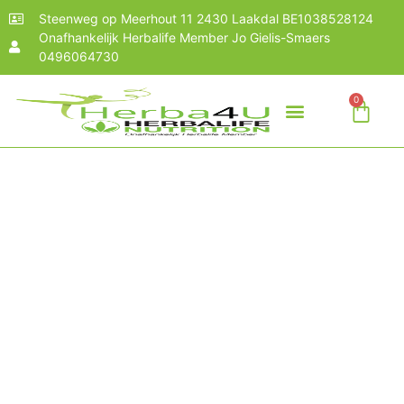
Steenweg op Meerhout 11 2430 Laakdal BE1038528124
Onafhankelijk Herbalife Member Jo Gielis-Smaers
0496064730
0
WAT IS HERBALIFE?