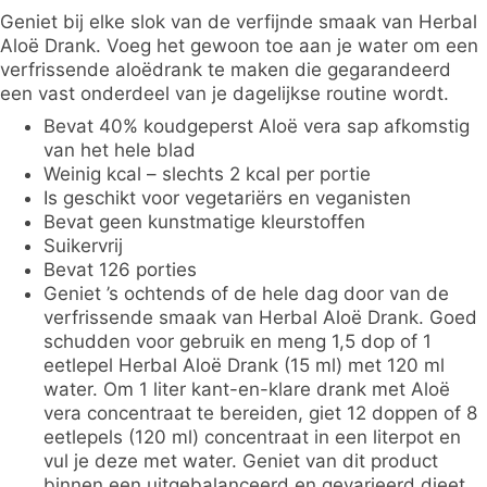
Geniet bij elke slok van de verfijnde smaak van Herbal
Aloë Drank. Voeg het gewoon toe aan je water om een
verfrissende aloëdrank te maken die gegarandeerd
een vast onderdeel van je dagelijkse routine wordt.
Bevat 40% koudgeperst Aloë vera sap afkomstig
van het hele blad
Weinig kcal – slechts 2 kcal per portie
Is geschikt voor vegetariërs en veganisten
Bevat geen kunstmatige kleurstoffen
Suikervrij
Bevat 126 porties
Geniet ’s ochtends of de hele dag door van de
verfrissende smaak van Herbal Aloë Drank. Goed
schudden voor gebruik en meng 1,5 dop of 1
eetlepel Herbal Aloë Drank (15 ml) met 120 ml
water. Om 1 liter kant-en-klare drank met Aloë
vera concentraat te bereiden, giet 12 doppen of 8
eetlepels (120 ml) concentraat in een literpot en
vul je deze met water. Geniet van dit product
binnen een uitgebalanceerd en gevarieerd dieet,