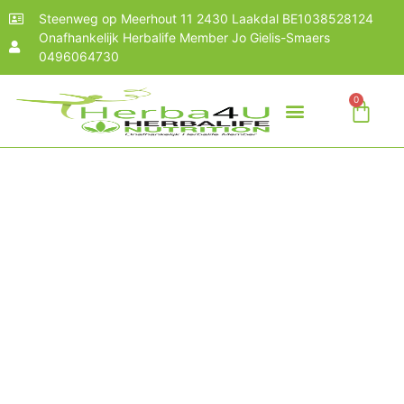
Steenweg op Meerhout 11 2430 Laakdal BE1038528124
Onafhankelijk Herbalife Member Jo Gielis-Smaers
0496064730
0
WAT IS HERBALIFE?