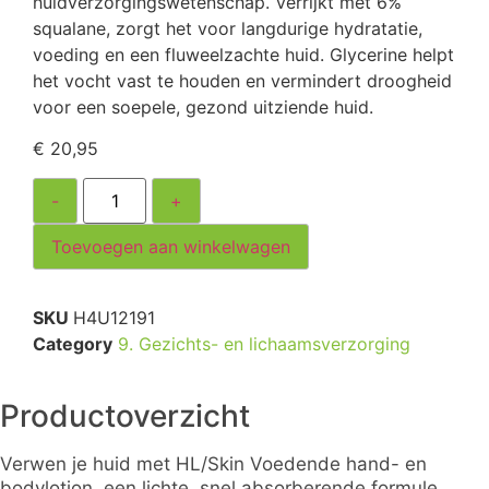
huidverzorgingswetenschap. Verrijkt met 6%
squalane, zorgt het voor langdurige hydratatie,
voeding en een fluweelzachte huid. Glycerine helpt
het vocht vast te houden en vermindert droogheid
voor een soepele, gezond uitziende huid.
€
20,95
-
+
Toevoegen aan winkelwagen
SKU
H4U12191
Category
9. Gezichts- en lichaamsverzorging
Productoverzicht
Verwen je huid met HL/Skin Voedende hand- en
bodylotion, een lichte, snel absorberende formule